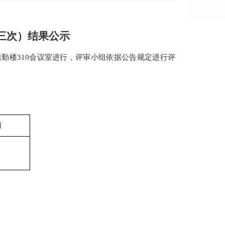
第三次）结果公示
评审小组依据公告规定
后勤楼
310
会议室进行，
进行评
额