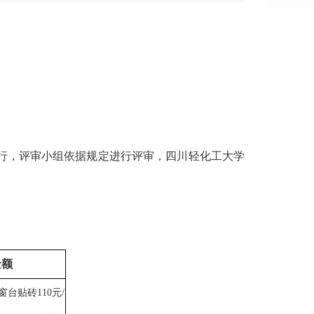
行，评审小组依据规定
进行评审
，
四川轻化工大学
金额
窗台贴砖110元/