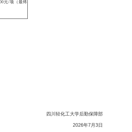
00元/项
（最终
四川轻化工大学后勤保障部
202
6
年
7月3日