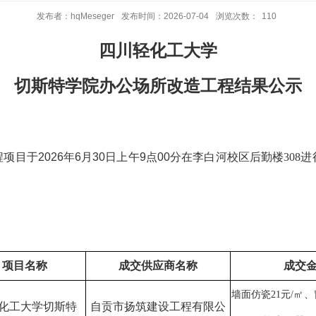
发布者：hqMeseger
发布时间：2026-07-04
浏览次数：
110
四川轻化工大学
切斯特学院办公场所改造工程
结果公示
程项目于
202
6
年
6月30日上午9点00
分在
李白河校区后勤楼
308
进
项目名称
成交供应商名称
成交
墙面仿瓷
21元/㎡、
化工大学切斯特
自贡市扬筑建设工程有限公