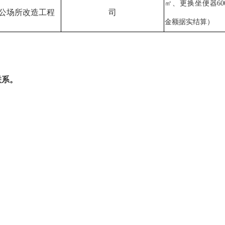
㎡、更换坐便器60
公场所改造工程
司
金额据实结算）
联系。